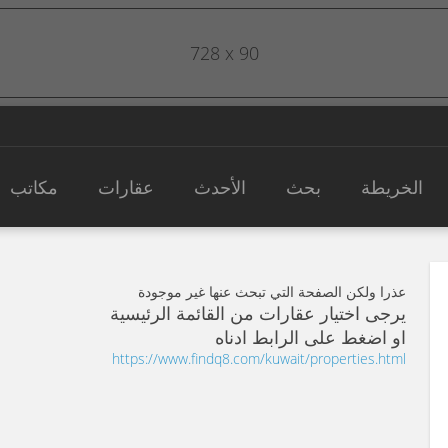
728 x 90
الخريطة
بحث
الأحدث
عقارات
مكاتب
عذرا ولكن الصفحة التي تبحث عنها غير موجودة
يرجى اختيار عقارات من القائمة الرئيسية
او اضغط على الرابط ادناه
https://www.findq8.com/kuwait/properties.html