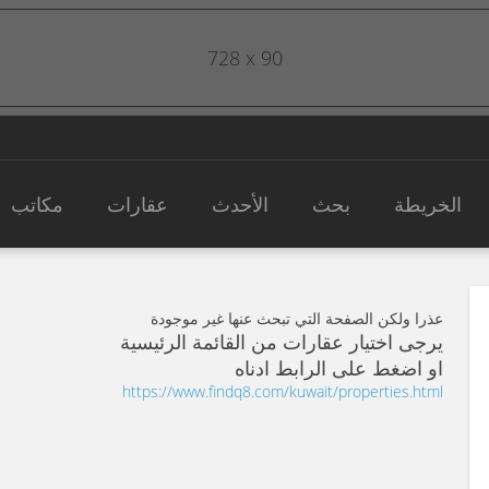
728 x 90
الخريطة
بحث
الأحدث
عقارات
مكاتب
عذرا ولكن الصفحة التي تبحث عنها غير موجودة
يرجى اختيار عقارات من القائمة الرئيسية
او اضغط على الرابط ادناه
https://www.findq8.com/kuwait/properties.html