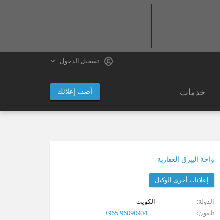
تسجيل الدخول
خدمات
أضف إعلانك
واحة البيرق العقارية
إعلانات أخرى الوكيل
الدولة
الكويت
تلفون
+965 96090904