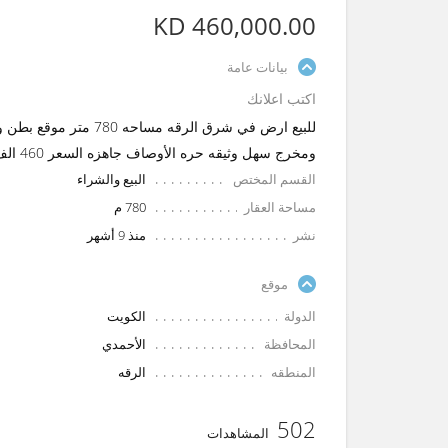
KD 460,000.00
بيانات عامة
اكتب اعلانك
ومخرج سهل وثيقه حره الأوصاف جاهزه السعر 460 الف
القسم المختص
البيع والشراء
مساحة العقار
780 م
نشر
منذ 9 أشهر
موقع
الدولة
الكويت
المحافظة
الأحمدي
المنطقه
الرقه
502
المشاهدات