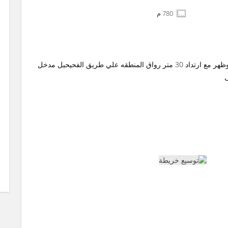
780 م
للبيع ارض في شرق الرقه مساحه 780 متر موقع بطن وظهر مع ارتداد 30 متر رواق المنطقه علي طريق الفحيحيل مدخل