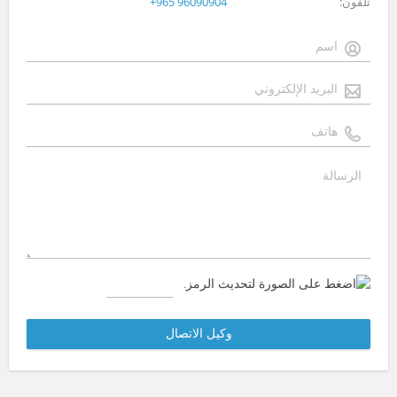
تلفون
+965 96090904