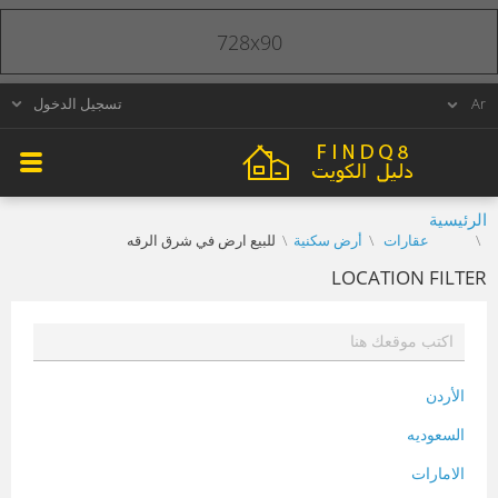
728x90
تسجيل الدخول
الرئيسية
عقارات
أرض سكنية
للبيع ارض في شرق الرقه
LOCATION FILTER
الأردن
السعوديه
الامارات