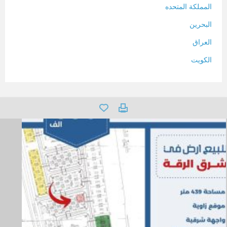
المملكة المتحده
البحرين
العراق
الكويت
لبنان
المغرب
سلطنة عمان
فلسطين
قطر
سوريا
تونس
تركيا