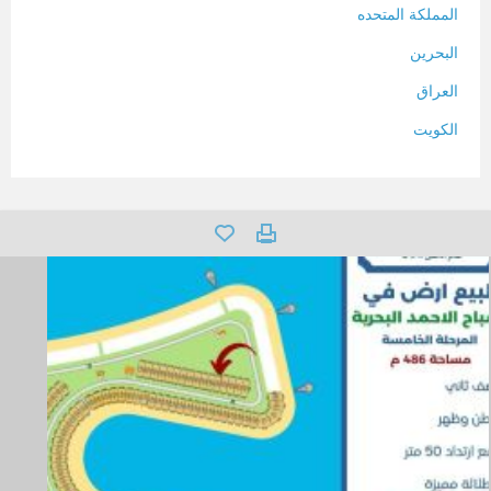
المملكة المتحده
البحرين
العراق
الكويت
لبنان
المغرب
سلطنة عمان
فلسطين
قطر
سوريا
تونس
تركيا