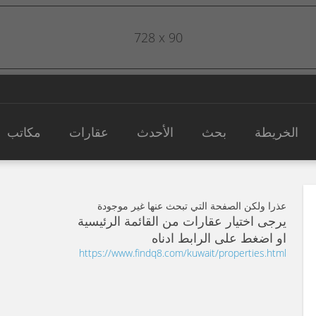
728 x 90
الخريطة
بحث
الأحدث
عقارات
مكاتب
عذرا ولكن الصفحة التي تبحث عنها غير موجودة
يرجى اختيار عقارات من القائمة الرئيسية
او اضغط على الرابط ادناه
https://www.findq8.com/kuwait/properties.html