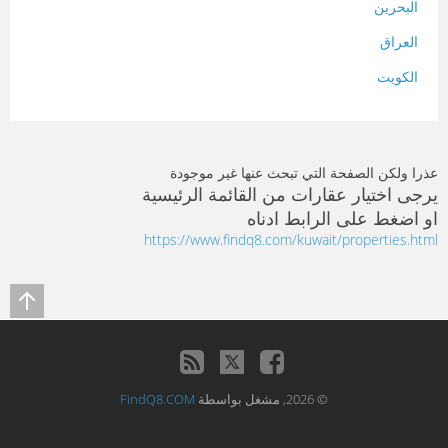
البحرين
العراق
الكويت
لبنان
المغرب
عذرا ولكن الصفحة التي تبحث عنها غير موجودة
سلطنة عمان
يرجى اختيار عقارات من القائمة الرئيسية
او اضغط على الرابط ادناه
فلسطين
https://www.findq8.com/kuwait/properties.html
قطر
سوريا
تونس
تركيا
© 2026, مشغل بواسطة
FindQ8.COM