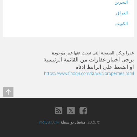
البحرين
العراق
الكويت
لبنان
المغرب
عذرا ولكن الصفحة التي تبحث عنها غير موجودة
سلطنة عمان
يرجى اختيار عقارات من القائمة الرئيسية
او اضغط على الرابط ادناه
فلسطين
https://www.findq8.com/kuwait/properties.html
قطر
سوريا
تونس
تركيا
© 2026, مشغل بواسطة
FindQ8.COM