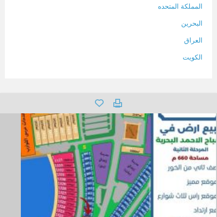
المملكة المتحده
البحرين
العراق
الكويت
لبنان
المغرب
سلطنة عمان
فلسطين
قطر
سوريا
تونس
تركيا