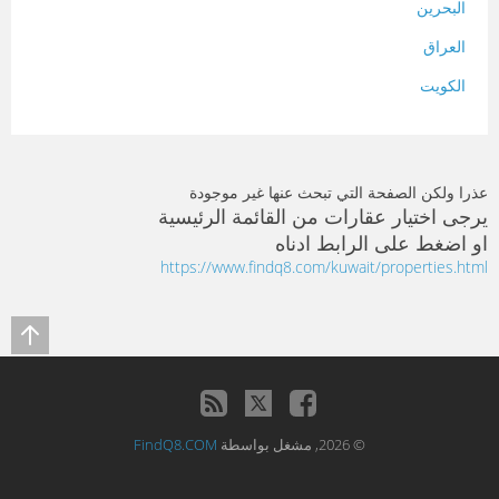
البحرين
العراق
الكويت
لبنان
المغرب
عذرا ولكن الصفحة التي تبحث عنها غير موجودة
سلطنة عمان
يرجى اختيار عقارات من القائمة الرئيسية
او اضغط على الرابط ادناه
فلسطين
https://www.findq8.com/kuwait/properties.html
قطر
سوريا
تونس
تركيا
© 2026, مشغل بواسطة
FindQ8.COM