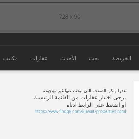
728 x 90
الخريطة
بحث
الأحدث
عقارات
مكاتب
عذرا ولكن الصفحة التي تبحث عنها غير موجودة
يرجى اختيار عقارات من القائمة الرئيسية
او اضغط على الرابط ادناه
https://www.findq8.com/kuwait/properties.html