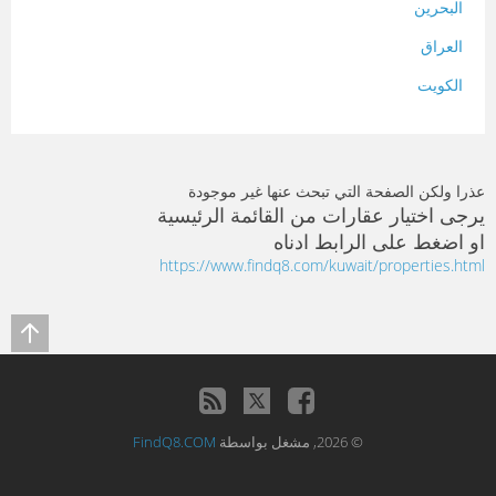
البحرين
العراق
الكويت
لبنان
المغرب
عذرا ولكن الصفحة التي تبحث عنها غير موجودة
سلطنة عمان
يرجى اختيار عقارات من القائمة الرئيسية
او اضغط على الرابط ادناه
فلسطين
https://www.findq8.com/kuwait/properties.html
قطر
سوريا
تونس
تركيا
© 2026, مشغل بواسطة
FindQ8.COM