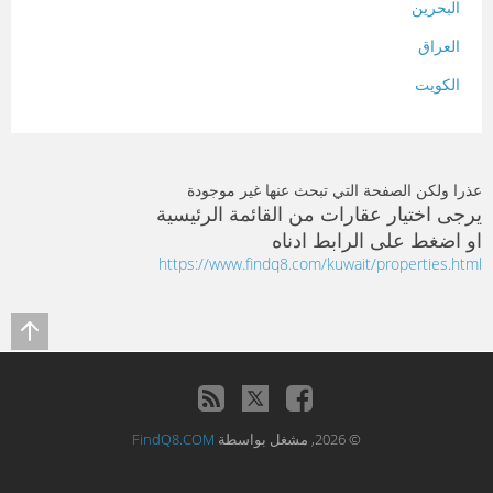
البحرين
العراق
الكويت
لبنان
المغرب
عذرا ولكن الصفحة التي تبحث عنها غير موجودة
سلطنة عمان
يرجى اختيار عقارات من القائمة الرئيسية
او اضغط على الرابط ادناه
فلسطين
https://www.findq8.com/kuwait/properties.html
قطر
سوريا
تونس
تركيا
© 2026, مشغل بواسطة
FindQ8.COM