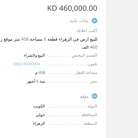
KD 460,000.00
بيانات عامة
اكتب اعلانك
للبيع ارض في الز
460 الف
القسم المختص
البيع والشراء
تلفون
(965) 96090904
مساحة العقار
458 م
نشر
منذ 6 أشهر
موقع
الدولة
الكويت
المحافظة
حولي
المنطقه
الزهراء