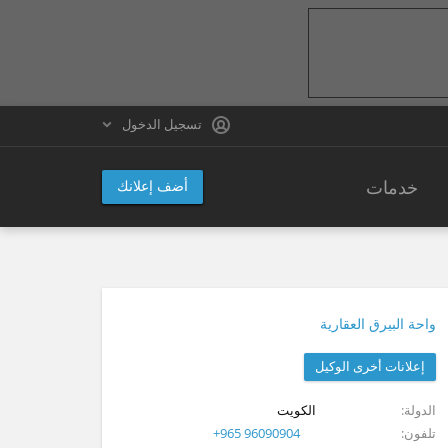
تسجيل الدخول
خدمات
أضف إعلانك
واحة البيرق العقارية
إعلانات أخرى الوكيل
الدولة
الكويت
تلفون
+965 96090904