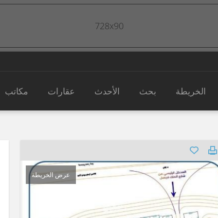
728x90
الخريطة
بحث
الأحدث
عقارات
مكاتب
عرض الخريطة