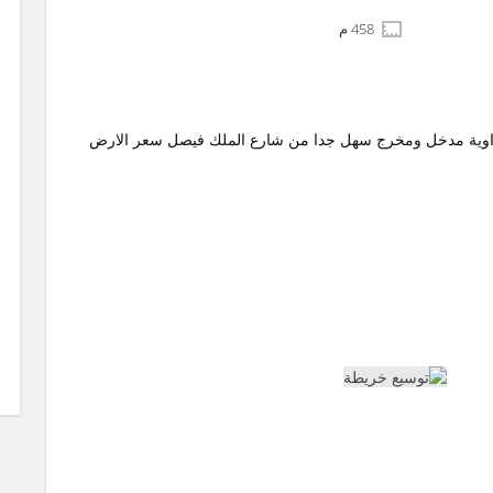
458 م
هراء قطعة 6 مساحة 458 متر موقع زاوية مدخل ومخرج سهل جدا من شارع الملك فيصل سعر الارض