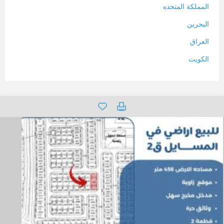
المملكة المتحده
البحرين
العراق
الكويت
لبنان
المغرب
سلطنة عمان
فلسطين
قطر
سوريا
تونس
تركيا