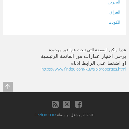
البحرين
العراق
الكويت
لبنان
المغرب
عذرا ولكن الصفحة التي تبحث عنها غير موجودة
سلطنة عمان
يرجى اختيار عقارات من القائمة الرئيسية
او اضغط على الرابط ادناه
فلسطين
https://www.findq8.com/kuwait/properties.html
قطر
سوريا
تونس
تركيا
© 2026, مشغل بواسطة
FindQ8.COM