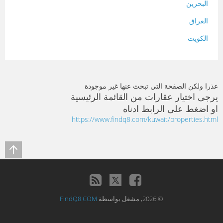
البحرين
العراق
الكويت
لبنان
المغرب
عذرا ولكن الصفحة التي تبحث عنها غير موجودة
سلطنة عمان
يرجى اختيار عقارات من القائمة الرئيسية
او اضغط على الرابط ادناه
فلسطين
https://www.findq8.com/kuwait/properties.html
قطر
سوريا
تونس
تركيا
© 2026, مشغل بواسطة
FindQ8.COM