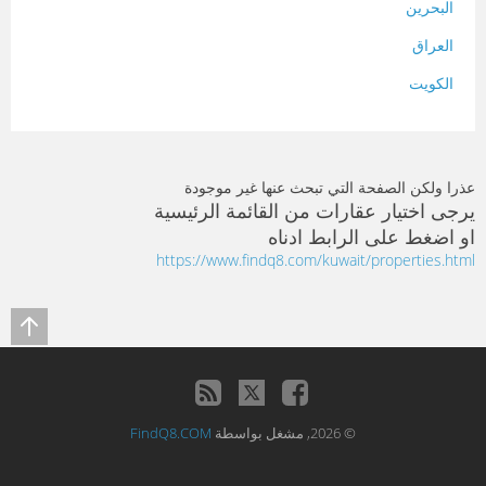
البحرين
العراق
الكويت
لبنان
المغرب
عذرا ولكن الصفحة التي تبحث عنها غير موجودة
سلطنة عمان
يرجى اختيار عقارات من القائمة الرئيسية
او اضغط على الرابط ادناه
فلسطين
https://www.findq8.com/kuwait/properties.html
قطر
سوريا
تونس
تركيا
© 2026, مشغل بواسطة
FindQ8.COM