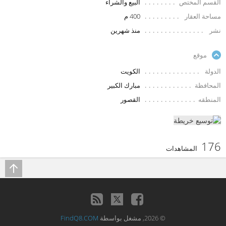
القسم المختص
البيع والشراء
مساحة العقار
400 م
نشر
منذ شهرين
موقع
الدولة
الكويت
المحافظة
مبارك الكبير
المنطقه
القصور
176
المشاهدات
© 2026, مشغل بواسطة
FindQ8.COM