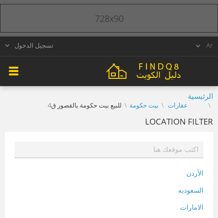
728x90
تسجيل الدخول
الرئيسية
عقارات
بيت حكومة
للبيع بيت حكومة بالقصور ق4
LOCATION FILTER
الأردن
السعوديه
الامارات