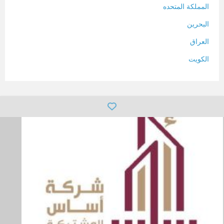
المملكة المتحده
البحرين
العراق
الكويت
لبنان
المغرب
سلطنة عمان
فلسطين
قطر
سوريا
تونس
تركيا