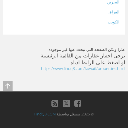
البحرين
العراق
الكويت
لبنان
المغرب
عذرا ولكن الصفحة التي تبحث عنها غير موجودة
سلطنة عمان
يرجى اختيار عقارات من القائمة الرئيسية
او اضغط على الرابط ادناه
فلسطين
https://www.findq8.com/kuwait/properties.html
قطر
سوريا
تونس
تركيا
© 2026, مشغل بواسطة
FindQ8.COM