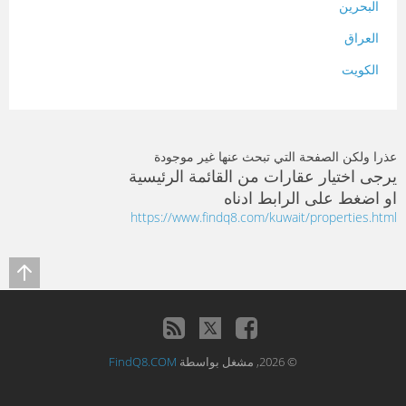
البحرين
العراق
الكويت
لبنان
المغرب
عذرا ولكن الصفحة التي تبحث عنها غير موجودة
سلطنة عمان
يرجى اختيار عقارات من القائمة الرئيسية
او اضغط على الرابط ادناه
فلسطين
https://www.findq8.com/kuwait/properties.html
قطر
سوريا
تونس
تركيا
© 2026, مشغل بواسطة
FindQ8.COM