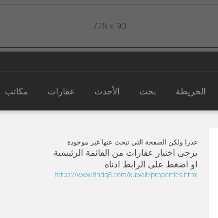
728 x 90
الخريطة
بحث
الأحدث
عقارات
مكاتب
عذرا ولكن الصفحة التي تبحث عنها غير موجودة
يرجى اختيار عقارات من القائمة الرئيسية
او اضغط على الرابط ادناه
https://www.findq8.com/kuwait/properties.html