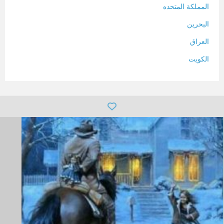
المملكة المتحده
البحرين
العراق
الكويت
لبنان
المغرب
سلطنة عمان
فلسطين
قطر
سوريا
تونس
تركيا