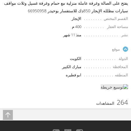
يفتح على الصالة وغرفة عاملة منزلية مع حمام وغرفة غسيل وثلاث مواقف
سيارات مظلله الإيجار 850دك للاستفسار بوحيدر 66950958
القسم المختص
الإيجار
مساحة العقار
400 م
نشر
منذ 11 شهر
موقع
الدولة
الكويت
المحافظة
مبارك الكبير
المنطقه
ابو فطيره
264
المشاهدات