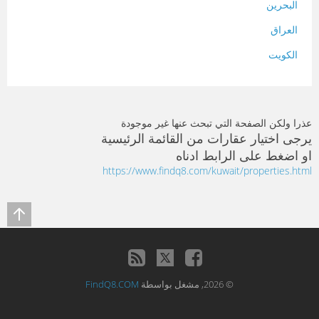
البحرين
العراق
الكويت
لبنان
المغرب
عذرا ولكن الصفحة التي تبحث عنها غير موجودة
سلطنة عمان
يرجى اختيار عقارات من القائمة الرئيسية
او اضغط على الرابط ادناه
فلسطين
https://www.findq8.com/kuwait/properties.html
قطر
سوريا
تونس
تركيا
© 2026, مشغل بواسطة
FindQ8.COM