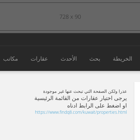
728 x 90
الخريطة
بحث
الأحدث
عقارات
مكاتب
عذرا ولكن الصفحة التي تبحث عنها غير موجودة
يرجى اختيار عقارات من القائمة الرئيسية
او اضغط على الرابط ادناه
https://www.findq8.com/kuwait/properties.html