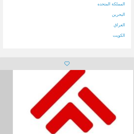
المملكة المتحده
البحرين
العراق
الكويت
لبنان
المغرب
سلطنة عمان
فلسطين
قطر
سوريا
تونس
تركيا