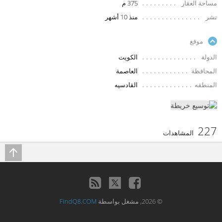
مساحة العقار
375 م
نشر
منذ 10 أشهر
موقع
الدولة
الكويت
المحافظة
العاصمة
المنطقه
القادسيه
227
المشاهدات
© 2026, مشغل بواسطة
FindQ8.COM