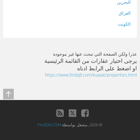
البحرين
العراق
الكويت
لبنان
المغرب
عذرا ولكن الصفحة التي تبحث عنها غير موجودة
سلطنة عمان
يرجى اختيار عقارات من القائمة الرئيسية
او اضغط على الرابط ادناه
فلسطين
https://www.findq8.com/kuwait/properties.html
قطر
سوريا
تونس
تركيا
© 2026, مشغل بواسطة
FindQ8.COM