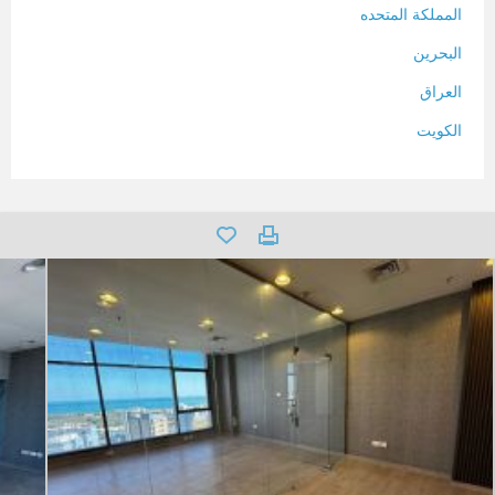
المملكة المتحده
البحرين
العراق
الكويت
لبنان
المغرب
سلطنة عمان
فلسطين
قطر
سوريا
تونس
تركيا