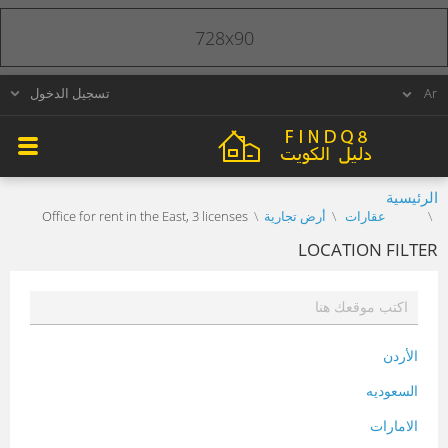
728x90
تسجيل الدخول
الرئيسية
عقارات
أرض تجارية
Office for rent in the East, 3 licenses
LOCATION FILTER
الأردن
السعوديه
الامارات