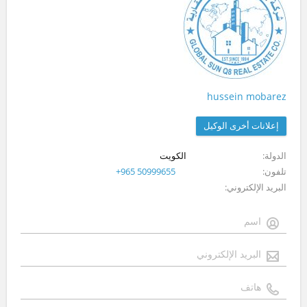
hussein mobarez
إعلانات أخرى الوكيل
الدولة
الكويت
تلفون
+965 50999655
البريد الإلكتروني