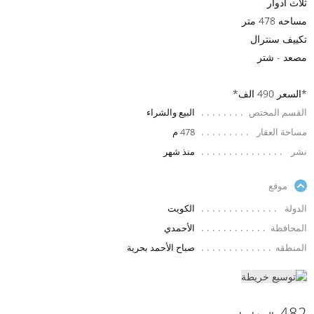
ثلاث ادوار
مساحه 478 متر
تكييف سنترال
مصعد - شتر
*السعر 490 الف*
القسم المختص
البيع والشراء
مساحة العقار
478 م
نشر
منذ شهر
موقع
الدولة
الكويت
المحافظة
الأحمدي
المنطقه
صباح الأحمد بحرية
482