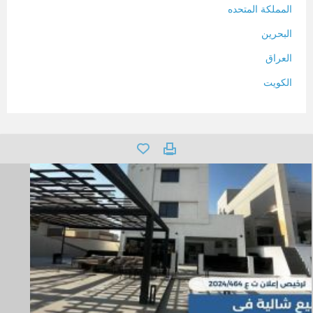
المملكة المتحده
البحرين
العراق
الكويت
لبنان
المغرب
سلطنة عمان
فلسطين
قطر
سوريا
تونس
تركيا