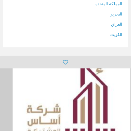
المملكة المتحده
البحرين
العراق
الكويت
لبنان
المغرب
سلطنة عمان
فلسطين
قطر
سوريا
تونس
تركيا