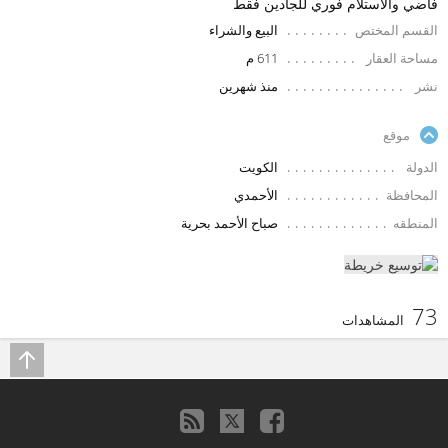
فاضي والاستلام فوري للجادين فقط
القسم المختص
البيع والشراء
مساحة العقار
611 م
نشر
منذ شهرين
موقع
الدولة
الكويت
المحافظة
الأحمدي
المنطقه
صباح الأحمد بحرية
73
المشاهدات