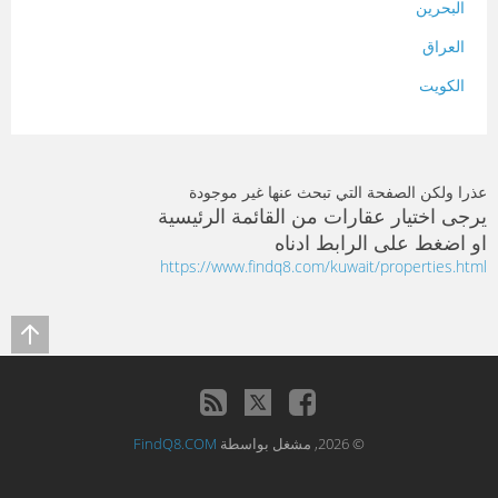
البحرين
العراق
الكويت
لبنان
المغرب
عذرا ولكن الصفحة التي تبحث عنها غير موجودة
سلطنة عمان
يرجى اختيار عقارات من القائمة الرئيسية
او اضغط على الرابط ادناه
فلسطين
https://www.findq8.com/kuwait/properties.html
قطر
سوريا
تونس
تركيا
© 2026, مشغل بواسطة
FindQ8.COM