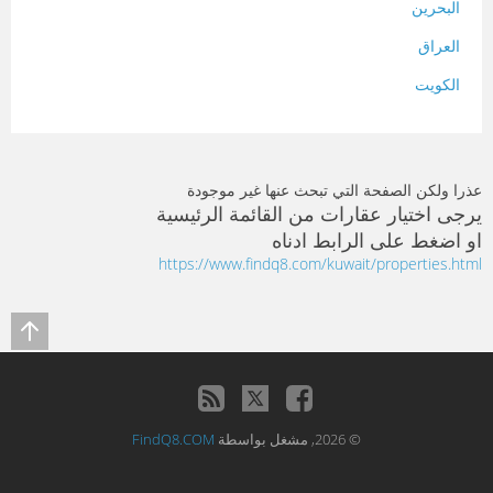
البحرين
العراق
الكويت
لبنان
المغرب
عذرا ولكن الصفحة التي تبحث عنها غير موجودة
سلطنة عمان
يرجى اختيار عقارات من القائمة الرئيسية
او اضغط على الرابط ادناه
فلسطين
https://www.findq8.com/kuwait/properties.html
قطر
سوريا
تونس
تركيا
© 2026, مشغل بواسطة
FindQ8.COM