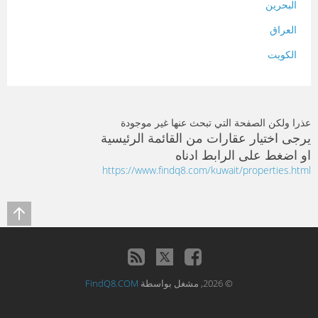
البحرين
العراق
الكويت
لبنان
المغرب
عذرا ولكن الصفحة التي تبحث عنها غير موجودة
سلطنة عمان
يرجى اختيار عقارات من القائمة الرئيسية
او اضغط على الرابط ادناه
فلسطين
https://www.findq8.com/kuwait/properties.html
قطر
سوريا
تونس
تركيا
© 2026, مشغل بواسطة
FindQ8.COM