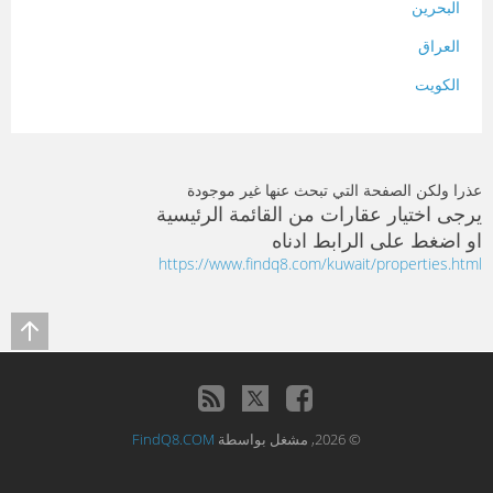
البحرين
العراق
الكويت
لبنان
المغرب
عذرا ولكن الصفحة التي تبحث عنها غير موجودة
سلطنة عمان
يرجى اختيار عقارات من القائمة الرئيسية
او اضغط على الرابط ادناه
فلسطين
https://www.findq8.com/kuwait/properties.html
قطر
سوريا
تونس
تركيا
© 2026, مشغل بواسطة
FindQ8.COM