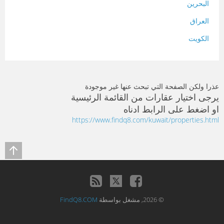
البحرين
العراق
الكويت
لبنان
المغرب
عذرا ولكن الصفحة التي تبحث عنها غير موجودة
سلطنة عمان
يرجى اختيار عقارات من القائمة الرئيسية
او اضغط على الرابط ادناه
فلسطين
https://www.findq8.com/kuwait/properties.html
قطر
سوريا
تونس
تركيا
© 2026, مشغل بواسطة
FindQ8.COM