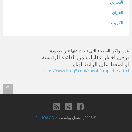
البحرين
العراق
الكويت
لبنان
المغرب
عذرا ولكن الصفحة التي تبحث عنها غير موجودة
سلطنة عمان
يرجى اختيار عقارات من القائمة الرئيسية
او اضغط على الرابط ادناه
فلسطين
https://www.findq8.com/kuwait/properties.html
قطر
سوريا
تونس
تركيا
© 2026, مشغل بواسطة
FindQ8.COM