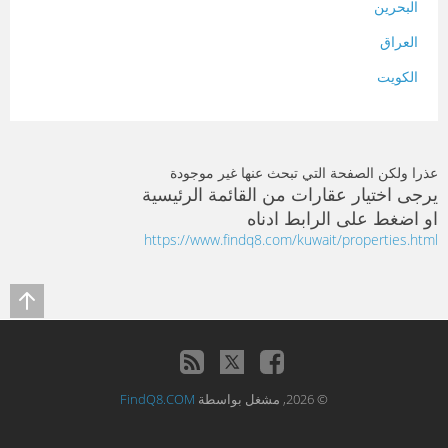
البحرين
العراق
الكويت
لبنان
المغرب
عذرا ولكن الصفحة التي تبحث عنها غير موجودة
سلطنة عمان
يرجى اختيار عقارات من القائمة الرئيسية
او اضغط على الرابط ادناه
فلسطين
https://www.findq8.com/kuwait/properties.html
قطر
سوريا
تونس
تركيا
© 2026, مشغل بواسطة
FindQ8.COM