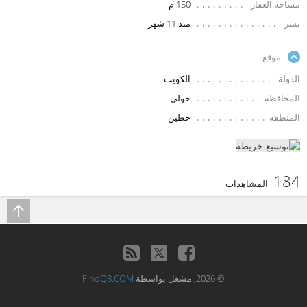
مساحة العقار
150 م
نشر
منذ 11 شهر
موقع
الدولة
الكويت
المحافظة
حولي
المنطقه
حطين
184
المشاهدات
© 2026, مشغل بواسطة
FindQ8.COM