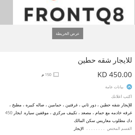
عرض الخريطة
للايجار شقه حطين
KD 450.00
150 م
بيانات عامة
اكتب اعلانك
للإيجار شقه حطين ، دور ثاني ، غرفتين ، حمامين ، صاله كبيره ، مطبخ ،
غرفه خادمه مع حمام ، مصعد ، تكييف مركزي ، موقفين سياره. ايجار 450
دك مطلوب معاريس سكن المالك
القسم المختص
الإيجار