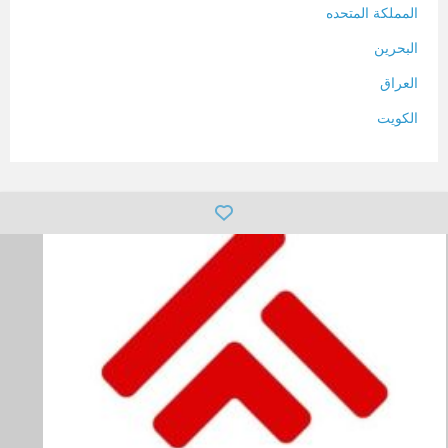
المملكة المتحده
البحرين
العراق
الكويت
لبنان
المغرب
سلطنة عمان
فلسطين
قطر
سوريا
تونس
تركيا