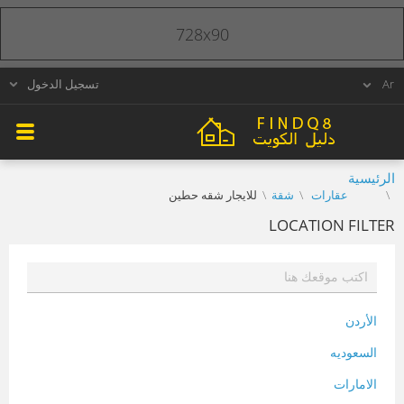
728x90
تسجيل الدخول
الرئيسية
عقارات
شقة
للايجار شقه حطين
LOCATION FILTER
الأردن
السعوديه
الامارات