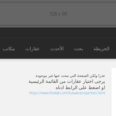
728 x 90
الخريطة
بحث
الأحدث
عقارات
مكاتب
عذرا ولكن الصفحة التي تبحث عنها غير موجودة
يرجى اختيار عقارات من القائمة الرئيسية
او اضغط على الرابط ادناه
https://www.findq8.com/kuwait/properties.html