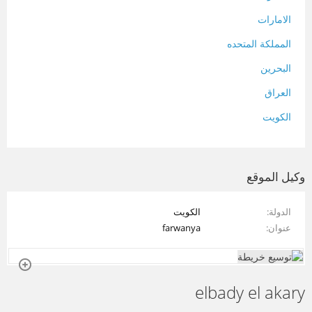
الامارات
المملكة المتحده
البحرين
العراق
الكويت
لبنان
المغرب
وكيل الموقع
سلطنة عمان
الدولة
الكويت
فلسطين
عنوان
farwanya
قطر
سوريا
elbady el akary
تونس
تركيا