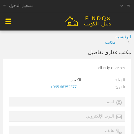
تسجيل الدخول
الرئيسية
مكاتب
مكتب عقاري تفاصيل
elbady el akary
الدولة
الكويت
تلفون
+965 66352377