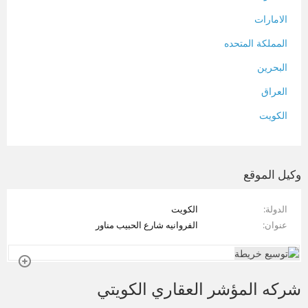
الامارات
المملكة المتحده
البحرين
العراق
الكويت
لبنان
المغرب
وكيل الموقع
سلطنة عمان
الدولة
الكويت
فلسطين
عنوان
الفروانيه شارع الحبيب مناور
قطر
سوريا
شركه المؤشر العقاري الكويتي
تونس
تركيا