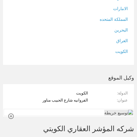
الامارات
المملكة المتحده
البحرين
العراق
الكويت
لبنان
المغرب
وكيل الموقع
سلطنة عمان
الدولة
الكويت
فلسطين
عنوان
الفروانيه شارع الحبيب مناور
قطر
سوريا
شركه المؤشر العقاري الكويتي
تونس
تركيا