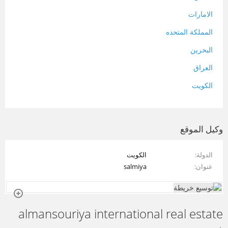
الامارات
المملكة المتحده
البحرين
العراق
الكويت
لبنان
المغرب
وكيل الموقع
سلطنة عمان
الدولة
الكويت
فلسطين
عنوان
salmiya
قطر
سوريا
almansouriya international real estate
تونس
تركيا