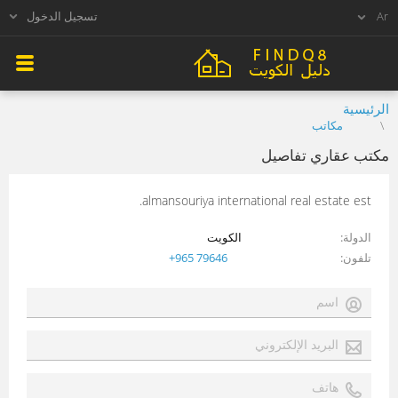
تسجيل الدخول
الرئيسية
مكاتب
مكتب عقاري تفاصيل
almansouriya international real estate est.
الدولة
الكويت
تلفون
+965 79646