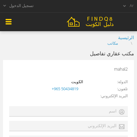
تسجيل الدخول
الرئيسية
مكاتب
مكتب عقاري تفاصيل
mahal2
الدولة
الكويت
تلفون
+965 50434819
البريد الإلكتروني