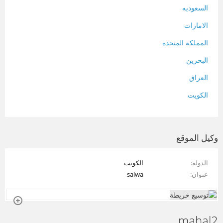
السعوديه
الامارات
المملكة المتحده
البحرين
العراق
الكويت
لبنان
المغرب
وكيل الموقع
سلطنة عمان
الدولة
الكويت
فلسطين
عنوان
salwa
قطر
سوريا
mahal2
تونس