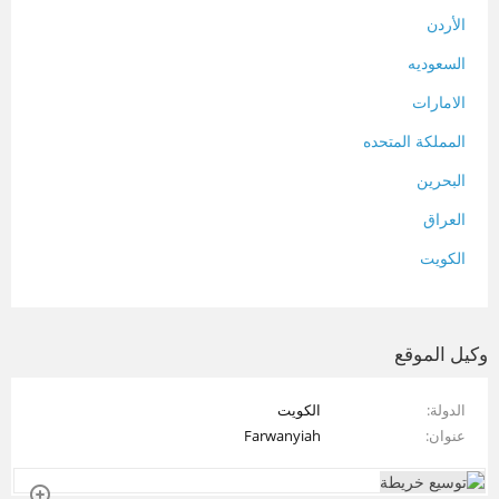
الأردن
السعوديه
الامارات
المملكة المتحده
البحرين
العراق
الكويت
لبنان
المغرب
وكيل الموقع
سلطنة عمان
الدولة
الكويت
فلسطين
عنوان
Farwanyiah
قطر
سوريا