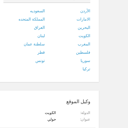
الأردن
السعوديه
الامارات
المملكة المتحده
البحرين
العراق
الكويت
لبنان
المغرب
سلطنة عمان
فلسطين
قطر
سوريا
تونس
تركيا
وكيل الموقع
الدولة
الكويت
عنوان
حولي