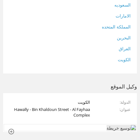
السعوديه
الامارات
المملكة المتحده
البحرين
العراق
الكويت
لبنان
المغرب
وكيل الموقع
سلطنة عمان
الدولة
الكويت
فلسطين
عنوان
Hawally - Bin Khaldoun Street - Al Fayhaa
قطر
Complex
سوريا
تونس