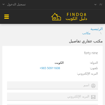
تسجيل الدخول
الرئيسية
مكاتب
مكتب عقاري تفاصيل
forty nine
الدولة
الكويت
تلفون
+965 50911608
البريد الإلكتروني