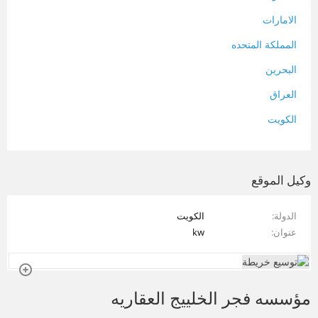
الامارات
المملكة المتحده
البحرين
العراق
الكويت
لبنان
المغرب
وكيل الموقع
سلطنة عمان
الدولة
الكويت
فلسطين
عنوان
kw
قطر
سوريا
مؤسسه فجر الخلييج العقاريه
تونس
تركيا