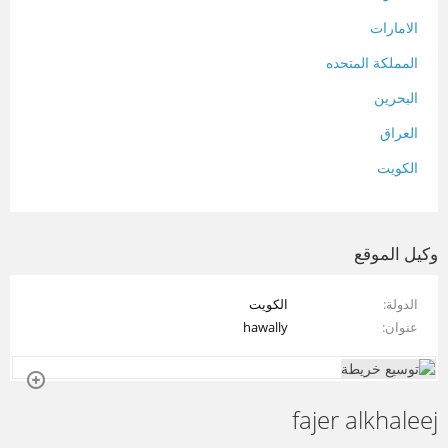
الامارات
المملكة المتحده
البحرين
العراق
الكويت
لبنان
المغرب
وكيل الموقع
سلطنة عمان
الدولة
الكويت
فلسطين
عنوان
hawally
قطر
سوريا
fajer alkhaleej
تونس
تركيا