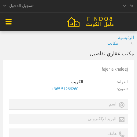
تسجيل الدخول
الرئيسية
مكاتب
مكتب عقاري تفاصيل
fajer alkhaleej
الدولة
الكويت
تلفون
+965 51266260