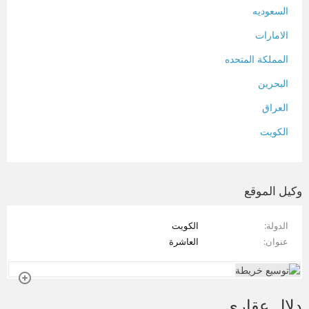
السعوديه
الامارات
المملكة المتحده
البحرين
العراق
الكويت
لبنان
المغرب
وكيل الموقع
سلطنة عمان
الدولة
الكويت
فلسطين
عنوان
العاشرة
قطر
سوريا
دلال عقاري
تونس